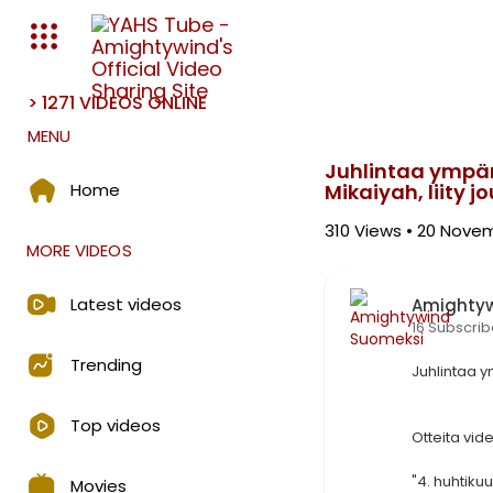
> 1271 VIDEOS ONLINE
Media error: Format(s) not s
MENU
Download File: https://amight
Juhlintaa ympär
Home
Mikaiyah, liity
310
Views • 20 Nove
MORE VIDEOS
Latest videos
Amighty
16 Subscrib
Trending
⁣Juhlintaa 
Top videos
⁣Otteita vid
"4. huhtik
Movies