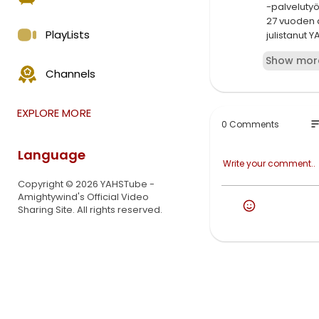
-palvelutyö
27 vuoden a
PlayLists
julistanut
sieluja YA
Show mor
JOKA on TIE
Channels
YAHUSHUA H
synneistään
EXPLORE MORE
pelastunut,
so
0 Comments
MASHIACH sa
tottele MIN
Language
pitää HÄNEN
Copyright © 2026 YAHSTube -
Antisionism
Amightywind's Official Video
Sharing Site. All rights reserved.
AmightyWin
NIMIÄ YAHU
Ne pyhät Pro
Palvelutyö
arkkienkeli