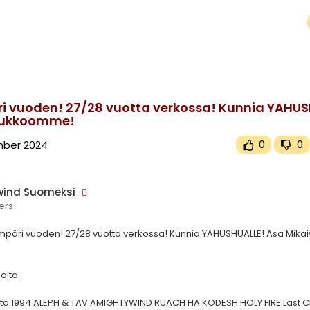
upported or source(s) not found
ywind.tv/upload/videos/2024/11/SGU6GGOBIT3mWU57nJmx_20_d4040325d7def7ee9bf92b821b134c00_video.
i vuoden! 27/28 vuotta verkossa! Kunnia YAHUS
 joukkoomme!
mber 2024
0
0
wind Suomeksi
ers
ympäri vuoden! 27/28 vuotta verkossa! Kunnia YAHUSHUALLE! Asa Mikai
eolta:
uuta 1994 ALEPH & TAV AMIGHTYWIND RUACH HA KODESH HOLY FIRE Last 