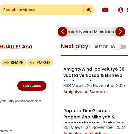
Amightywind Ministries
Am
mp4
Next play:
HUALLE! Asa
AUTOPLAY
12:42
SHARE
EMBED
AmightyWind-palvelutyö 30
vuotta verkossa & Elisheva
Eliyahun syntymäpäivä!
338 Views . 25 November 2024
SUBSCRIBE
Amightywind Suomeksi
yah, liity joukkoomme!
3:16:12
Rapture Time? Israeli
Prophet Asa Mikaiyah &
Prophet Elisheva Eliyahu join
361 Views . 24 November 2024
in YAHS AMW YDS
Chance
Amightywind Ministries