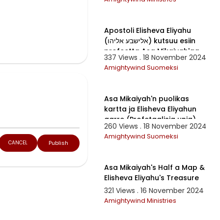
59:39
Apostoli Elisheva Eliyahu
(אלישבע אליהו) kutsuu esiin
profeetta Asa Mikaiyah'aa
337 Views . 18 November 2024
(אסא מיכיה)!
n ja
Amightywind Suomeksi
20:28
Asa Mikaiyah'n puolikas
kartta ja Elisheva Eliyahun
aarre (Profetaalisia unia)
260 Views . 18 November 2024
Amightywind Suomeksi
Publish
CANCEL
20:27
IÄ
KI.
Asa Mikaiyah's Half a Map &
Elisheva Eliyahu's Treasure
321 Views . 16 November 2024
Amightywind Ministries
1:30:04