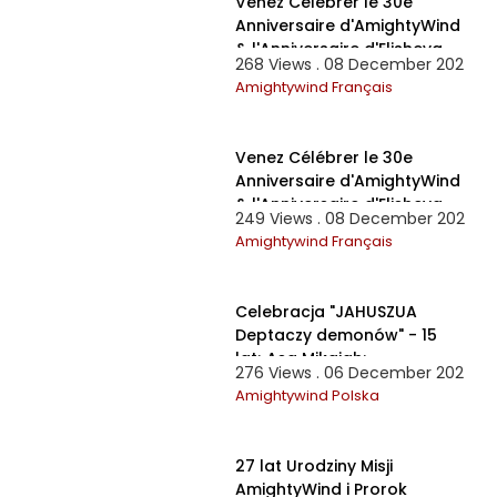
Venez Célébrer le 30e
Anniversaire d'AmightyWind
& l'Anniversaire d'Elisheva
268 Views . 08 December 2024
Eliy
Amightywind Français
2:57:22
Venez Célébrer le 30e
Anniversaire d'AmightyWind
& l'Anniversaire d'Elisheva
249 Views . 08 December 2024
Eliy
Amightywind Français
3:16:12
Celebracja "JAHUSZUA
Deptaczy demonów" - 15
lat; Asa Mikajah;
276 Views . 06 December 2024
AmightyWind, Apostoł
Amightywind Polska
Eliszew
1:51:40
27 lat Urodziny Misji
AmightyWind i Prorok