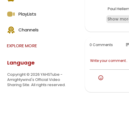
Paul Helle
PlayLists
bijna 14 j
Show mor
heen alleen
werd zijn ha
Channels
keerde. YAH
gewist – wa
lasterde YA
so
0 Comments
EXPLORE MORE
van satan i
geest van I
vervloeking
Language
Allen die 
Copyright © 2026 YAHSTube -
oversteken
Amightywind's Official Video
boven wat 
Sharing Site. All rights reserved.
die achterg