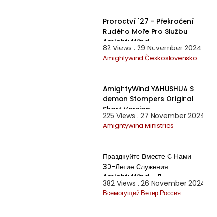
50:25
Proroctví 127 - Překročení
Rudého Moře Pro Službu
AmightyWind
82 Views . 29 November 2024
Amightywind Československo
6:30
AmightyWind YAHUSHUA S
demon Stompers Original
Short Version
225 Views . 27 November 2024
Amightywind Ministries
2:57:21
Празднуйте Вместе С Нами
30-Летие Служения
AmightyWind и День
382 Views . 26 November 2024
Рождения Элишевы Элияху
Всемогущий Ветер Россия
2024 г. Ч-1!
2:45:24