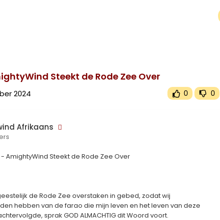
upported or source(s) not found
wind.tv/upload/videos/2024/11/pSGxpoVY3UFaXQ7M67yu_29_7e1b3e78aa7f8337904cb5f3343e4dfa_video.mp
AmightyWind Steekt de Rode Zee Over
ber 2024
0
0
ind Afrikaans
ers
27 - AmightyWind Steekt de Rode Zee Over
geestelijk de Rode Zee overstaken in gebed, zodat wij
uden hebben van de farao die mijn leven en het leven van deze
achtervolgde, sprak GOD ALMACHTIG dit Woord voort.