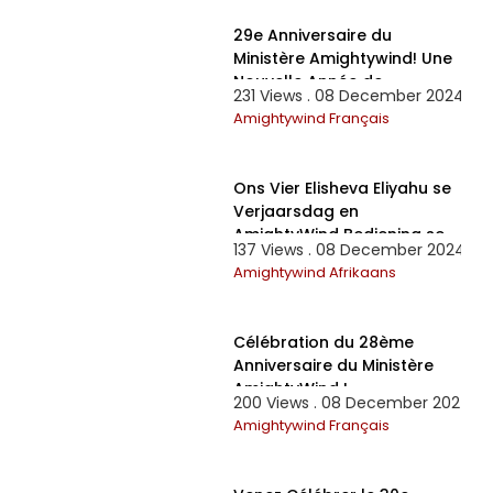
29e Anniversaire du
Ministère Amightywind! Une
Nouvelle Année de
231 Views . 08 December 2024
Bénédictions, Miracles et
Amightywind Français
Victoires
2:45:24
Ons Vier Elisheva Eliyahu se
Verjaarsdag en
AmightyWind Bediening se
137 Views . 08 December 2024
30ste Herdenking - Deel 2
Amightywind Afrikaans
2:55:47
Célébration du 28ème
Anniversaire du Ministère
AmightyWind !
200 Views . 08 December 2024
Amightywind Français
2:45:24