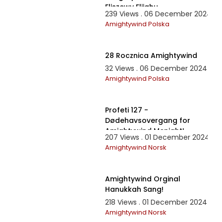
Eliszewy Elijahu
239 Views . 06 December 2024
Amightywind Polska
2:55:59
28 Rocznica Amightywind
32 Views . 06 December 2024
Amightywind Polska
50:25
Profeti 127 -
Dødehavsovergang for
Amightywind Menight!
207 Views . 01 December 2024
Amightywind Norsk
3:22
Amightywind Orginal
Hanukkah Sang!
218 Views . 01 December 2024
Amightywind Norsk