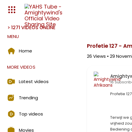
> 1271 VIDEOS ONLINE
Media error: Format(s) not s
MENU
Download File: https://amighty
Profetie 127 - 
Home
26
Views • 29 Novem
MORE VIDEOS
Amightyw
Latest videos
16 Subscrib
⁣Profetie 1
Trending
Top videos
Terwijl we 
vrijheid zo
Bediening 
Movies