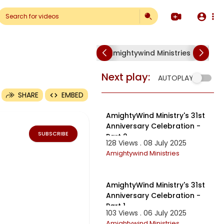
Amightywind Ministries
Am
4
Next play:
AUTOPLAY
SHARE
EMBED
2:15:12
AmightyWind Ministry's 31st
Anniversary Celebration -
SUBSCRIBE
Part 2
128 Views . 08 July 2025
Amightywind Ministries
2:01:32
AmightyWind Ministry's 31st
Anniversary Celebration -
Part 1
103 Views . 06 July 2025
Amightywind Ministries