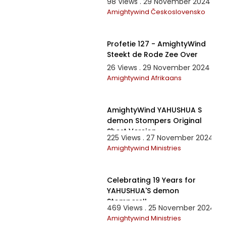
98 Views . 29 November 2024
Amightywind Československo
50:28
Profetie 127 - AmightyWind
Steekt de Rode Zee Over
26 Views . 29 November 2024
Amightywind Afrikaans
6:30
AmightyWind YAHUSHUA S
demon Stompers Original
Short Version
225 Views . 27 November 2024
Amightywind Ministries
3:25
Celebrating 19 Years for
YAHUSHUA'S demon
Stompers!!
469 Views . 25 November 2024
Amightywind Ministries