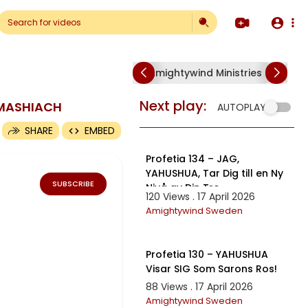
Amightywind Ministries
Am
Next play:
a MASHIACH
AUTOPLAY
SHARE
EMBED
10:01
Profetia 134 – JAG,
YAHUSHUA, Tar Dig till en Ny
SUBSCRIBE
Nivå av Din Tro
120 Views . 17 April 2026
Amightywind Sweden
15:17
Profetia 130 – YAHUSHUA
Visar SIG Som Sarons Ros!
88 Views . 17 April 2026
Amightywind Sweden