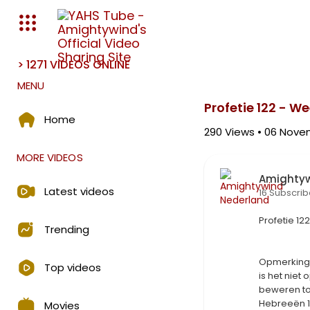
> 1271 VIDEOS ONLINE
Media error: Format(s) not s
MENU
Download File: https://amightyw
Profetie 122 - 
Home
290
Views • 06 Nove
MORE VIDEOS
Amightyw
Latest videos
16 Subscrib
⁣Profetie 
Trending
⁣Opmerking
Top videos
is het niet
beweren to
Hebreeën 12
Movies