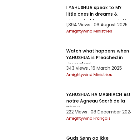
I YAHUSHUA speak to MY
little ones in dreams &
visions, but how many in the
1,394 Views . 06 August 2025
world are listening?
Amightywind Ministries
1:01:47
Watch what happens when
YAHUSHUA is Preached in
Jerusalem!
343 Views . 16 March 2025
Amightywind Ministries
1:28:32
YAHUSHUA HA MASHIACH est
notre Agneau Sacré de la
Pâque
222 Views . 08 December 2024
Amightywind Français
12:55
Guds Sønn og ikke