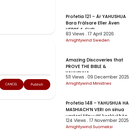
35:08
Profetia 121 – Är YAHUSHUA
Bara Frälsare Eller Även
HERRE & GUD
83 Views . 17 April 2026
Amightywind Sweden
1:32:02
Amazing Discoveries that
PROVE THE BIBLE &
YAHUSHUA
511 Views . 09 December 2025
Amightywind Ministries
Publish
CANCEL
1:01:46
Profetia 148 – YAHUSHUA HA
MASHIACH’N VERI on sinua
varten! Minuutti keskiyöhön
124 Views . 17 November 2025
Amightywind Suomeksi
2:22:45