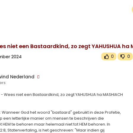
upported or source(s) not found
ind.tv/upload/videos/2024/11/8Jei3Lg6rrgtNXOsAAYe_06_894ae5ea2e9ec3425e752ec8b7cc534b_video.mp4
Wees niet een Bastaardkind, zo zegt YAHUSHUA h
mber 2024
0
0
ind Nederland
ers
122 - Wees niet een Bastaardkind, zo zegt YAHUSHUA ha MASHIACH
: Wanneer God het woord "bastaard" gebruikt in deze Profetie,
 op een letterlijke manier om mensen te beschrijven die
t HEM te behoren maar helemaal niet tot HEM behoren. In
:8, Statenvertaling, is het geschreven: "Maar indien gij