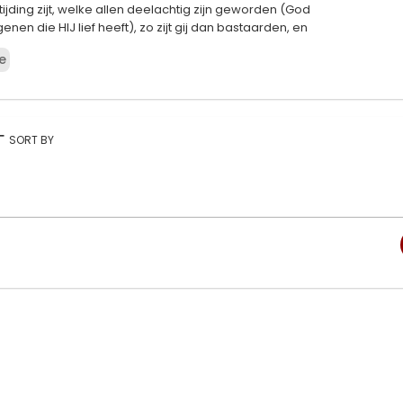
ijding zijt, welke allen deelachtig zijn geworden (God
enen die HIJ lief heeft), zo zijt gij dan bastaarden, en
"
e
 Woord van troost en bemoediging van HEM
rouwe Kinderen, en een Woord van Berisping tot degenen die
en zijn, de vijanden van de Amightywind Bediening, die de
deren zijn.
rt
SORT BY