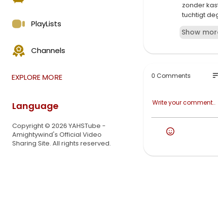
zonder kast
tuchtigt deg
PlayLists
niet zonen.
Show mor
Dit is een
Channels
aan ZIJN T
ZIJN vijand
bastaardkin
so
0 Comments
EXPLORE MORE
Language
Copyright © 2026 YAHSTube -
Amightywind's Official Video
Sharing Site. All rights reserved.