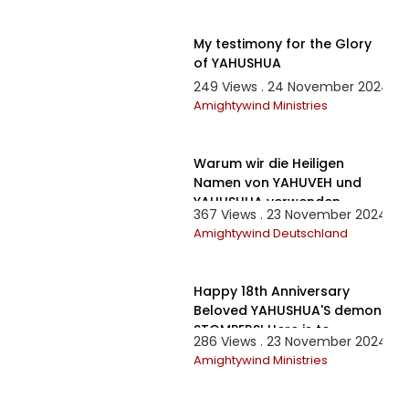
7:05
My testimony for the Glory
of YAHUSHUA
249 Views . 24 November 2024
Amightywind Ministries
21:30
Warum wir die Heiligen
Namen von YAHUVEH und
YAHUSHUA verwenden
367 Views . 23 November 2024
Amightywind Deutschland
10:13
Happy 18th Anniversary
Beloved YAHUSHUA'S demon
STOMPERS! Here is to
286 Views . 23 November 2024
another Year of Victory!
Amightywind Ministries
4:32