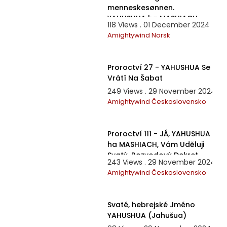
menneskesønnen.
YAHUSHUA ha MASHIACH.
118 Views . 01 December 2024
Amightywind Norsk
19:27
Proroctví 27 - YAHUSHUA Se
Vrátí Na Šabat
249 Views . 29 November 2024
Amightywind Československo
46:45
Proroctví 111 - JÁ, YAHUSHUA
ha MASHIACH, Vám Uděluji
Svatý, Rozvodový Dekret
243 Views . 29 November 2024
Amightywind Československo
8:42
Svaté, hebrejské Jméno
YAHUSHUA (Jahušua)